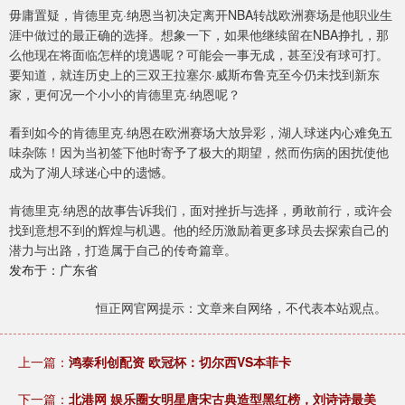
毋庸置疑，肯德里克·纳恩当初决定离开NBA转战欧洲赛场是他职业生
涯中做过的最正确的选择。想象一下，如果他继续留在NBA挣扎，那
么他现在将面临怎样的境遇呢？可能会一事无成，甚至没有球可打。
要知道，就连历史上的三双王拉塞尔·威斯布鲁克至今仍未找到新东
家，更何况一个小小的肯德里克·纳恩呢？
看到如今的肯德里克·纳恩在欧洲赛场大放异彩，湖人球迷内心难免五
味杂陈！因为当初签下他时寄予了极大的期望，然而伤病的困扰使他
成为了湖人球迷心中的遗憾。
肯德里克·纳恩的故事告诉我们，面对挫折与选择，勇敢前行，或许会
找到意想不到的辉煌与机遇。他的经历激励着更多球员去探索自己的
潜力与出路，打造属于自己的传奇篇章。
发布于：广东省
恒正网官网提示：文章来自网络，不代表本站观点。
上一篇：
鸿泰利创配资 欧冠杯：切尔西VS本菲卡
下一篇：
北港网 娱乐圈女明星唐宋古典造型黑红榜，刘诗诗最美