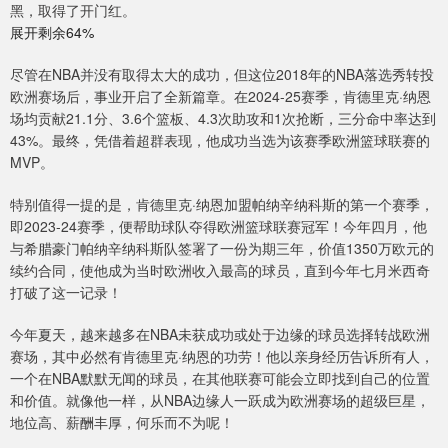
黑，取得了开门红。
展开剩余64%
尽管在NBA并没有取得太大的成功，但这位2018年的NBA落选秀转投
欧洲赛场后，事业开启了全新篇章。在2024-25赛季，肯德里克·纳恩
场均贡献21.1分、3.6个篮板、4.3次助攻和1次抢断，三分命中率达到
43%。最终，凭借着超群表现，他成功当选为该赛季欧洲篮球联赛的
MVP。
特别值得一提的是，肯德里克·纳恩加盟帕纳辛纳科斯的第一个赛季，
即2023-24赛季，便帮助球队夺得欧洲篮球联赛冠军！今年四月，他
与希腊豪门帕纳辛纳科斯队签署了一份为期三年，价值1350万欧元的
续约合同，使他成为当时欧洲收入最高的球员，直到今年七月米西奇
打破了这一记录！
今年夏天，越来越多在NBA未获成功或处于边缘的球员选择转战欧洲
赛场，其中必然有肯德里克·纳恩的功劳！他以亲身经历告诉所有人，
一个在NBA默默无闻的球员，在其他联赛可能会立即找到自己的位置
和价值。就像他一样，从NBA边缘人一跃成为欧洲赛场的超级巨星，
地位高、薪酬丰厚，何乐而不为呢！