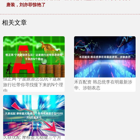
唐装，刘亦菲惊艳了
相关文章
恒正网 宁波旅游怎么玩？这家
禾百配资 韩总统李在明最新涉
旅行社带你寻找慢下来的N个理
华、涉朝表态
由
久联优配 摩根盈元稳健三个月