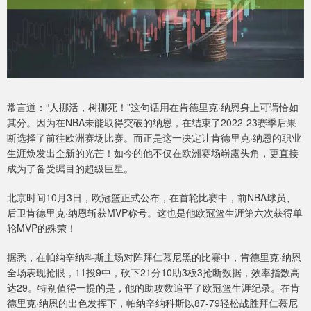
常言道：“人挪活，树挪死！”这句话用在肯德里克·纳恩身上可谓恰如
其分。因为在NBA未能取得突破的纳恩，在结束了2022-23赛季后果
断选择了前往欧洲赛场比赛。而正是这一决定让肯德里克·纳恩的职业
生涯焕发出全新的光芒！如今的他不仅在欧洲赛场崭露头角，更直接
成为了备受瞩目的超级巨星。
北京时间10月3日，欧冠篮正式公布，在首轮比赛中，前NBA球员、
后卫肯德里克·纳恩斩获MVP称号。这也是他欧冠篮生涯第六次获得单
轮MVP的殊荣！
据悉，在帕纳辛纳科斯主场对阵拜仁慕尼黑的比赛中，肯德里克·纳恩
全场表现抢眼，11投9中，砍下21分10助3板3抢断数据，效率指数高
达29。特别值得一提的是，他的助攻数追平了欧冠篮生涯纪录。在肯
德里克·纳恩的出色发挥下，帕纳辛纳科斯以87-79轻松战胜拜仁慕尼