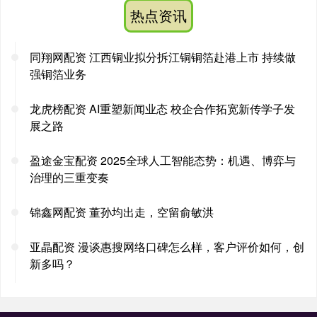
热点资讯
同翔网配资 江西铜业拟分拆江铜铜箔赴港上市 持续做
强铜箔业务
龙虎榜配资 AI重塑新闻业态 校企合作拓宽新传学子发
展之路
盈途金宝配资 2025全球人工智能态势：机遇、博弈与
治理的三重变奏
锦鑫网配资 董孙均出走，空留俞敏洪
亚晶配资 漫谈惠搜网络口碑怎么样，客户评价如何，创
新多吗？