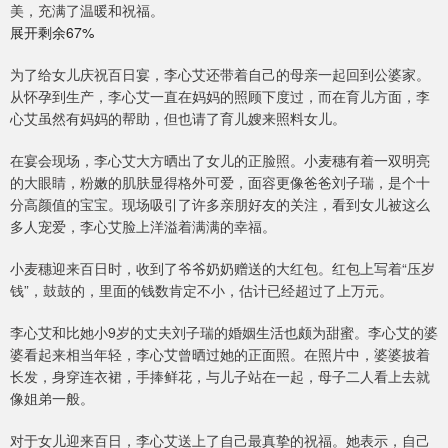
美，充满了温暖和祝福。
展开剩余67%
为了给女儿庆祝百日宴，李心艾还带着自己的母亲一起回到公婆家。
从怀孕到生产，李心艾一直在妈妈的照顾下度过，而在育儿方面，李
心艾虽然有妈妈的帮助，但也请了育儿嫂来照料女儿。
在宴会现场，李心艾大方晒出了女儿的正脸照。小麦穗有着一双明亮
的大眼睛，粉嫩的肌肤显得格外可爱，面容更像爸爸刘子瑞，是个十
分高颜值的宝宝。现场吸引了许多亲朋好友的关注，看到女儿被这么
多人宠爱，李心艾脸上洋溢着满满的幸福。
小麦穗迎来百日时，收到了爷爷奶奶赠送的大红包。红包上写着“压岁
钱”，鼓鼓的，里面的钱数肯定不小，估计已经超过了上万元。
李心艾和比她小9岁的丈夫刘子瑞的婚姻生活也颇为甜蜜。李心艾的婆
婆看起来相当年轻，李心艾曾晒过她的正面照。在照片中，婆婆披着
长发，身穿连衣裙，手捧鲜花，与儿子站在一起，母子二人看上去就
像姐弟一般。
对于女儿迎来百日，李心艾送上了自己最真挚的祝福。她表示，自己