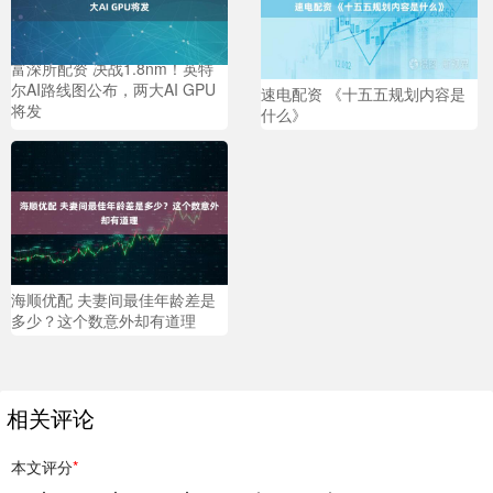
富深所配资 决战1.8nm！英特
尔AI路线图公布，两大AI GPU
速电配资 《十五五规划内容是
将发
什么》
海顺优配 夫妻间最佳年龄差是
多少？这个数意外却有道理
相关评论
本文评分
*