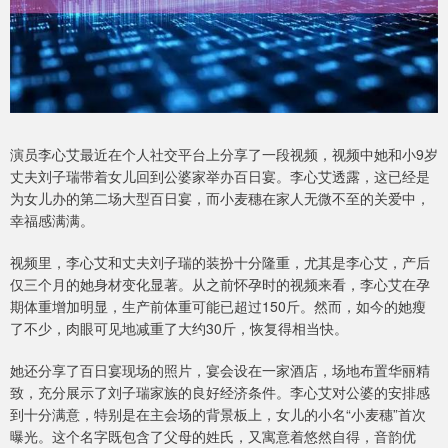
演员李心艾最近在个人社交平台上分享了一段视频，视频中她和小9岁
丈夫刘子瑞带着女儿回到公婆家举办百日宴。李心艾透露，这已经是
为女儿办的第二场大型百日宴，而小麦穗在家人无微不至的关爱中，
幸福感满满。
视频里，李心艾和丈夫刘子瑞的装扮十分隆重，尤其是李心艾，产后
仅三个月的她身材变化显著。从之前怀孕时的视频来看，李心艾在孕
期体重增加明显，生产前体重可能已超过150斤。然而，如今的她瘦
了不少，肉眼可见地减重了大约30斤，恢复得相当快。
她还分享了百日宴现场的照片，宴会设在一家酒店，场地布置华丽精
致，充分展示了刘子瑞家族的良好经济条件。李心艾对公婆的安排感
到十分满意，特别是在主会场的背景板上，女儿的小名“小麦穗”首次
曝光。这个名字既包含了父母的姓氏，又寓意着悠然自得，音韵优