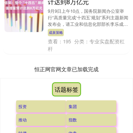
计达到8万亿元
9月9日上午10点，国务院新闻办公室举
行“高质量完成‘十四五’规划”系列主题新闻
发布会，请工业和信息化部部长李乐成、
副部长辛国斌、张云明介绍“十四五”时期
成泉策略
大力推....
查看：
195
分类：
专业实盘配资杠
杆
恒正网官网文章已加载完成
话题标签
投资
集团
推动
指数