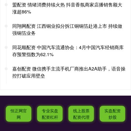
盟配资 情绪消费持续火热 抖音香氛商家店播销售额大
涨超86%
同翔网配资 江西铜业拟分拆江铜铜箔赴港上市 持续做
强铜箔业务
同花顺配资 中国汽车流通协会：4月中国汽车经销商库
存预警指数为62.1%
嘉创配资 微信携手主流手机厂商推出A2A助手，语音操
控打破应用壁垒
恒正网官
专业实盘
线上股票
实盘配资
网
配资杠杆
配资代理
炒股