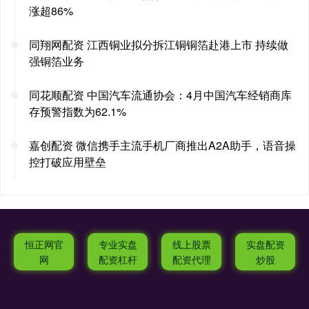
涨超86%
同翔网配资 江西铜业拟分拆江铜铜箔赴港上市 持续做
强铜箔业务
同花顺配资 中国汽车流通协会：4月中国汽车经销商库
存预警指数为62.1%
嘉创配资 微信携手主流手机厂商推出A2A助手，语音操
控打破应用壁垒
恒正网官
专业实盘
线上股票
实盘配资
网
配资杠杆
配资代理
炒股