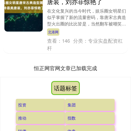
唐装，刘亦菲惊艳了
在文化复兴的当今时代，娱乐圈女明星们
似乎掌握了新的流量密码，靠唐宋古典造
型火出圈的比比皆是，当然翻车被嘲笑的
也不少，今天我们就来看看娱乐圈女明星
北港网
唐宋古典造型的黑....
查看：
146
分类：
专业实盘配资杠
杆
恒正网官网文章已加载完成
话题标签
投资
集团
推动
指数