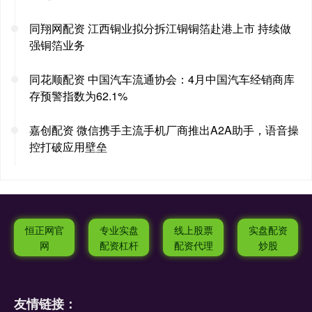
同翔网配资 江西铜业拟分拆江铜铜箔赴港上市 持续做
强铜箔业务
同花顺配资 中国汽车流通协会：4月中国汽车经销商库
存预警指数为62.1%
嘉创配资 微信携手主流手机厂商推出A2A助手，语音操
控打破应用壁垒
恒正网官
专业实盘
线上股票
实盘配资
网
配资杠杆
配资代理
炒股
友情链接：