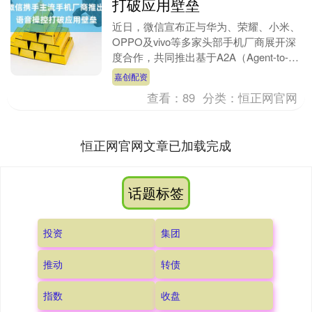
打破应用壁垒
近日，微信宣布正与华为、荣耀、小米、
OPPO及vivo等多家头部手机厂商展开深
度合作，共同推出基于A2A（Agent-to-
Agent）架构的智能助手能力。该功....
嘉创配资
查看：
89
分类：
恒正网官网
恒正网官网文章已加载完成
话题标签
投资
集团
推动
转债
指数
收盘