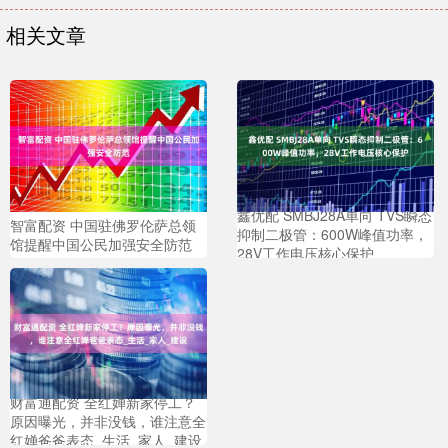
相关文章
鑫优配 SMBJ28A单向 TVS瞬态
智富配资 中国驻佛罗伦萨总领
抑制二极管：600W峰值功率，
馆提醒中国公民加强安全防范
28V工作电压核心保护
财富通配资 全红婵新家停工？
原因曝光，并非没钱，谁注意全
红婵爸爸表态_生活_家人_建设