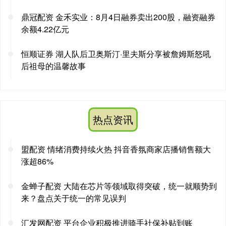
鼎冠配资 金禾实业：8月4日融券卖出200股，融资融券
余额4.22亿元
恒顺证券 湖人队后卫奥斯汀·里夫斯分享被詹姆斯怒吼
后祖母的温馨故事
热点资讯
盟配资 情绪消费持续火热 抖音香氛商家店播销售额大
涨超86%
金蝉子配资 大陆在芯片等领域取得突破，统一就顺势到
来？盘点关于统一的常见误判
汇发网配资 平台企业积极推进骑手社保补贴到账