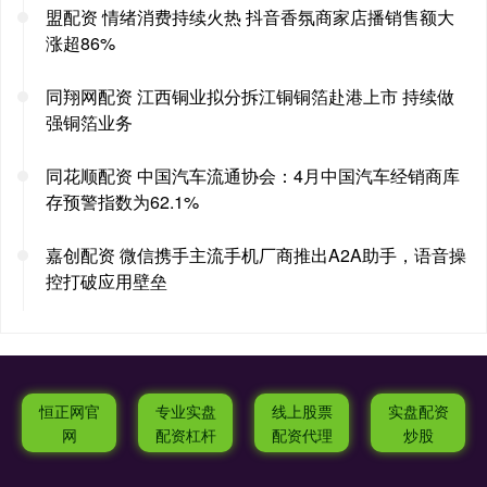
盟配资 情绪消费持续火热 抖音香氛商家店播销售额大
涨超86%
同翔网配资 江西铜业拟分拆江铜铜箔赴港上市 持续做
强铜箔业务
同花顺配资 中国汽车流通协会：4月中国汽车经销商库
存预警指数为62.1%
嘉创配资 微信携手主流手机厂商推出A2A助手，语音操
控打破应用壁垒
恒正网官
专业实盘
线上股票
实盘配资
网
配资杠杆
配资代理
炒股