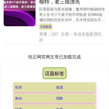
模特，老三很漂亮
巨星陨落与星光璀璨：魔术师约翰逊的传
奇人生与三个孩子的不同轨迹 在NBA波
澜壮阔的历史长河中，天才球员层出不
穷，但能够真正站在联盟之巅，成为那个
方块配资
时代象征的凤毛麟....
查看：
237
分类：
专业实盘配资杠
杆
恒正网官网文章已加载完成
话题标签
投资
集团
推动
指数